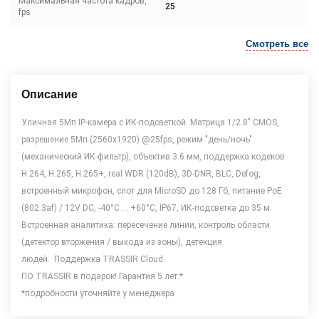
Максимальная частота кадров,
25
fps
Смотреть все
Описание
Уличная 5Мп IP-камера с ИК-подсветкой. Матрица 1/2.8" CMOS,
разрешение 5Мп (2560x1920) @25fps, режим "день/ночь"
(механический ИК-фильтр), объектив 3.6 мм, поддержка кодеков
H.264, H.265, H.265+, real WDR (120dB), 3D-DNR, BLC, Defog,
встроенный микрофон, слот для MicroSD до 128 Гб, питание PoE
(802.3af) / 12V DC, -40°C ... +60°C, IP67, ИК-подсветка до 35 м.
Встроенная аналитика: пересечение линии, контроль области
(детектор вторжения / выхода из зоны), детекция
людей. Поддержка TRASSIR Cloud.
ПО TRASSIR в подарок! Гарантия 5 лет.*
*подробности уточняйте у менеджера