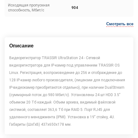
Исходящая пропускная
904
способность, Мбит/с
Смотреть все
Описание
Видеорегистратор TRASSIR UltraStation 24 - Сетевой
видеорегистратора для IP-камер под управлением TRASSIR OS
Linux. Регистрация, воспроизведение до 256 и отображдение до
128 IP-камер любого производителя, (лицензии для подключения
IP-видеокамер приобретаются отдельно), при наличии DualStream
(суммарный поток до 980 Мбит/с). Установлены 24 шт HDD 3.5"
объемом 20 Тб каждый. Объем архива, видимый файловой
системой, составляет 363,6 Тб при RAID 5. Порт RJ45 для
удаленного менеджмента (IPMI). Установка в 19" стойку, 4U.
Габариты (ШхГхВ) 437х650х178 мм.