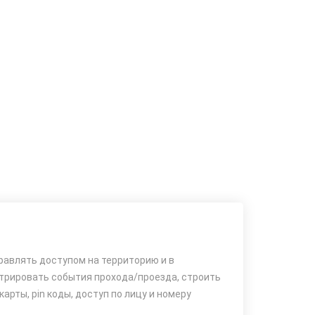
равлять доступом на территорию и в
истрировать события прохода/проезда, строить
рты, pin коды, доступ по лицу и номеру