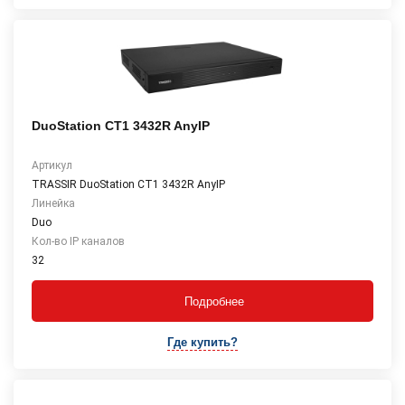
DuoStation CT1 3432R AnyIP
Артикул
TRASSIR DuoStation СТ1 3432R AnyIP
Линейка
Duo
Кол-во IP каналов
32
Подробнее
Где купить?