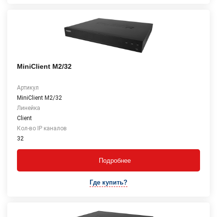
MiniClient M2/32
Артикул
MiniClient M2/32
Линейка
Client
Кол-во IP каналов
32
Подробнее
Где купить?