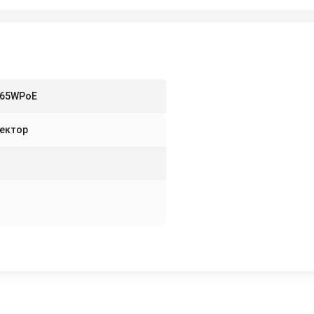
I65WPoE
ектор