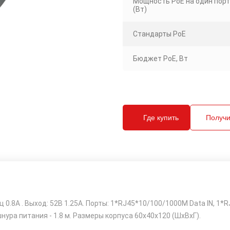
Мощность PoE на один порт 
(Вт)
Стандарты PoE
Бюджет PoE, Вт
Где купить
Получи
ц 0.8A . Выход: 52В 1.25A. Порты: 1*RJ45*10/100/1000M Data IN, 
шнура питания - 1.8 м. Размеры корпуса 60x40x120 (ШхВхГ).