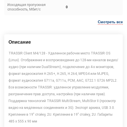
Исходящая пропускная
0
способность, Мбит/с
Смотреть все
Описание
TRASSIR Client M4/128 - Удаленное рабочее место TRASSIR OS
(Linux). Отображение и воспроизведение до 128-ми каналов видео/
аудио (при наличии DualStream), подключение до 4-х мониторов,
формат видеосжатия Н.265+, Н.265, Н.264, MPEG4 или MJPEG,
формат аудиосжатия G711a, G711u, PCM, AAC, G722.1 G726 MP2L2.
Все возможности TRASSIR: удаленное управление модулями,
разграничение прав доступа, настройка (при наличии прав).
Поддержка технологий TRASSIR MultiStream, MultiStor II (просмотр
видео на медленных соединениях и 3G). Экспорт архива, USB 3.0.
Крепление в 19" стойку, 2U. Крепление в 19" стойку, 2U. Габариты
485 х 555 х 90 мм