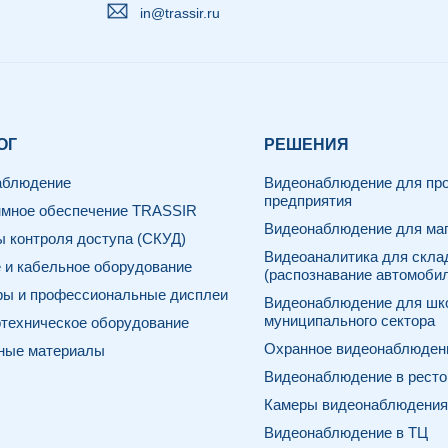
in@trassir.ru
ОГ
РЕШЕНИЯ
аблюдение
Видеонаблюдение для про
предприятия
мное обеспечение TRASSIR
Видеонаблюдение для маг
 контроля доступа (СКУД)
Видеоаналитика для скла
 и кабельное оборудование
(распознавание автомоби
ы и профессиональные дисплеи
Видеонаблюдение для шк
муниципального сектора
техническое оборудование
Охранное видеонаблюдени
ные материалы
Видеонаблюдение в ресто
Камеры видеонаблюдения 
Видеонаблюдение в ТЦ