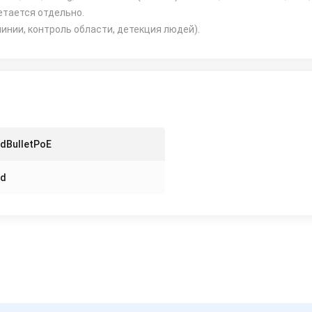
етается отдельно.
инии, контроль области, детекция людей).
dBulletPoE
ud