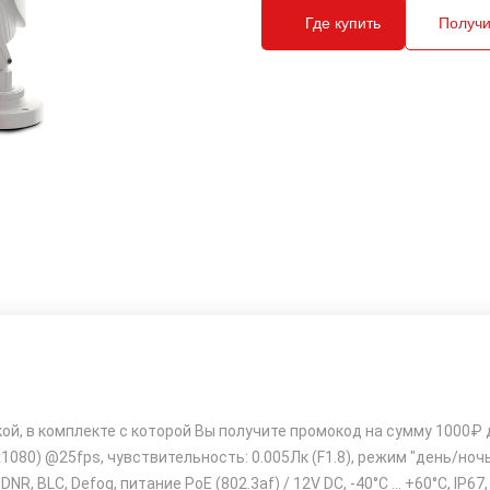
Где купить
Получи
ой, в комплекте с которой Вы получите промокод на сумму 1000₽ д
1080) @25fps, чувствительность: 0.005Лк (F1.8), режим "день/ночь
NR, BLC, Defog, питание PoE (802.3af) / 12V DC, -40°C ... +60°C, IP