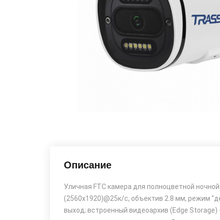
Описание
Уличная FTC камера для полноцветной ночной с
(2560x1920)@25к/с, объектив 2.8 мм, режим "ден
выход; встроенный видеоархив (Edge Storage) - M