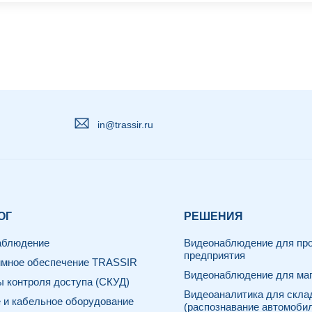
in@trassir.ru
ОГ
РЕШЕНИЯ
аблюдение
Видеонаблюдение для про
предприятия
мное обеспечение TRASSIR
Видеонаблюдение для маг
 контроля доступа (СКУД)
Видеоаналитика для скла
 и кабельное оборудование
(распознавание автомоби