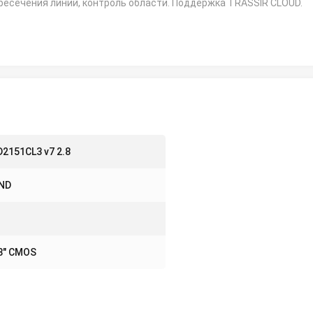
ресечения линий, контроль области. Поддержка TRASSIR CLOUD.
2151CL3 v7 2.8
ND
8" CMOS