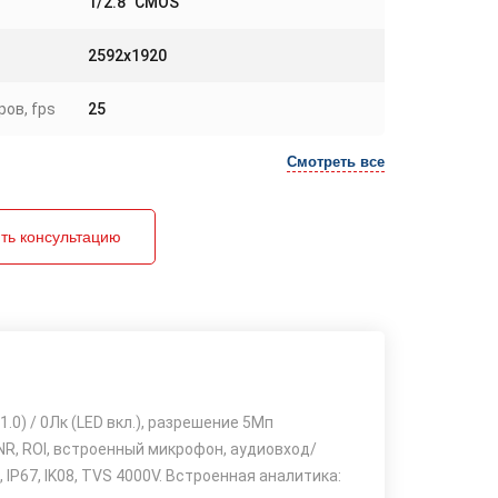
1/2.8" CMOS
2592x1920
ов, fps
25
Смотреть все
ть консультацию
0) / 0Лк (LED вкл.), разрешение 5Мп
-DNR, ROI, встроенный микрофон, аудиовход/
, IP67, IK08, TVS 4000V. Встроенная аналитика: