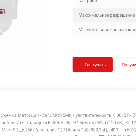
Матрица
Максимальное разрешение
Максимальная частота кадр
Где купить
Получи
ъемки. Матрица 1/2.8" CMOS 5Мп, чувствительность: 0.0015Лк (F1.
ь/ночь" (FTC); кодеки H.264, H.265, H.265+; real WDR (120 dB), 3D
icroSD до 256 Гб; питание 12В DC или PoE (802.3af), -40°C ... +60°C