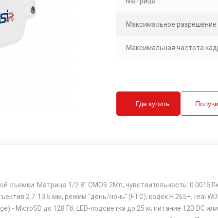
Матрица
Максимальное разрешение
Максимальная частота кадр
Где купить
Получи
й съемки. Матрица 1/2.8" CMOS 2Мп, чувствительность: 0.0015Лк (F
ектив 2.7-13.5 мм, режим "день/ночь" (FTC), кодек H.265+, real WD
- MicroSD до 128 Гб, LED-подсветка до 25 м; питание 12В DC или PoE 