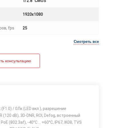
1/2.8" CMOS
1920x1080
ов, fps
25
Смотреть все
ть консультацию
1.0) / 0Лк (LED вкл.), разрешение
R (120 dB), 3D-DNR, ROI, Defog, встроенный
(802.3af), -40°C ... +60°C, IP67, IK08, TVS