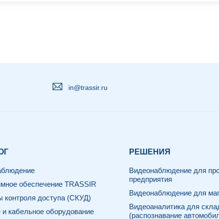
in@trassir.ru
ОГ
РЕШЕНИЯ
аблюдение
Видеонаблюдение для про
предприятия
мное обеспечение TRASSIR
Видеонаблюдение для маг
 контроля доступа (СКУД)
Видеоаналитика для скла
 и кабельное оборудование
(распознавание автомоби