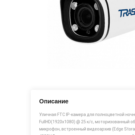
Описание
Уличная FTC IP-камера для полноцветной ночно
FullHD(1920x1080) @ 25 к/с, моторизованный объ
микрофон, встроенный видеоархив (Edge Storage) 