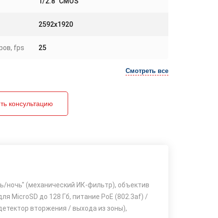
1/2.8" CMOS
2592x1920
ов, fps
25
Смотреть все
ть консультацию
нь/ночь" (механический ИК-фильтр), объектив
ля MicroSD до 128 Гб, питание PoE (802.3af) /
(детектор вторжения / выхода из зоны),