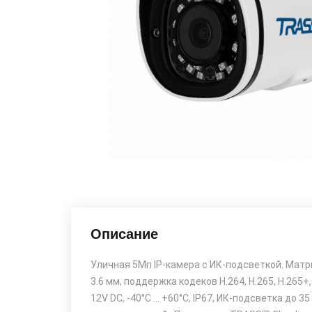
Описание
Уличная 5Мп IP-камера с ИК-подсветкой. Матр
3.6 мм, поддержка кодеков H.264, H.265, H.265+
12V DC, -40°C ... +60°C, IP67, ИК-подсветка до