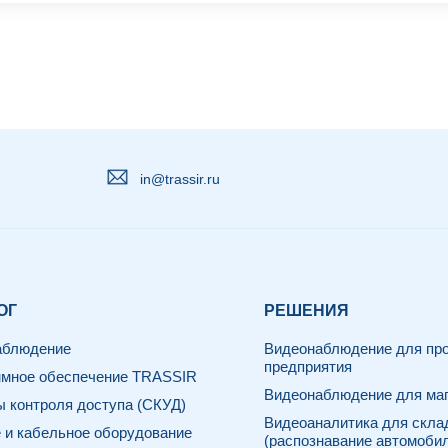
in@trassir.ru
ОГ
РЕШЕНИЯ
аблюдение
Видеонаблюдение для про
предприятия
мное обеспечение TRASSIR
Видеонаблюдение для маг
 контроля доступа (СКУД)
Видеоаналитика для скла
 и кабельное оборудование
(распознавание автомоби