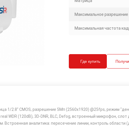
Матрица
Максимальное разрешение
Максимальная частота кадр
Где купить
Получи
ица 1/2.8" CMOS, разрешение 5Мп (2560x1920) @25fps, режим "де
, real WDR (120dB), 3D-DNR, BLC, Defog, встроенный микрофон, слот д
 35 м. Встроенная аналитика: пересечение линии, контроль области 