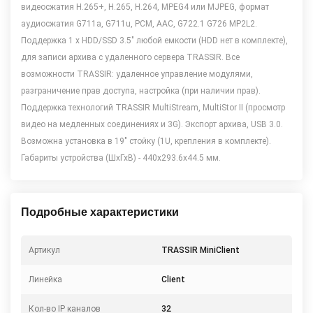
видеосжатия Н.265+, Н.265, Н.264, MPEG4 или MJPEG, формат
аудиосжатия G711a, G711u, PCM, AAC, G722.1 G726 MP2L2.
Поддержка 1 x HDD/SSD 3.5" любой емкости (HDD нет в комплекте),
для записи архива с удаленного сервера TRASSIR. Все
возможности TRASSIR: удаленное управление модулями,
разграничение прав доступа, настройка (при наличии прав).
Поддержка технологий TRASSIR MultiStream, MultiStor II (просмотр
видео на медленных соединениях и 3G). Экспорт архива, USB 3.0.
Возможна установка в 19" стойку (1U, крепления в комплекте).
Габариты устройства (ШхГхВ) - 440x293.6x44.5 мм.
Подробные характеристики
Артикул
TRASSIR MiniClient
Линейка
Client
Кол-во IP каналов
32