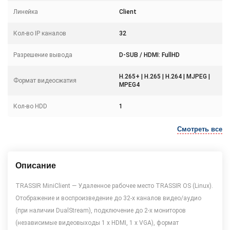
Линейка
Client
Кол-во IP каналов
32
Разрешение вывода
D-SUB / HDMI: FullHD
H.265+ | H.265 | H.264 | MJPEG |
Формат видеосжатия
MPEG4
Кол-во HDD
1
Смотреть все
Описание
TRASSIR MiniClient — Удаленное рабочее место TRASSIR OS (Linux).
Отображение и воспроизведение до 32-х каналов видео/аудио
(при наличии DualStream), подключение до 2-х мониторов
(независимые видеовыходы 1 x HDMI, 1 x VGA), формат